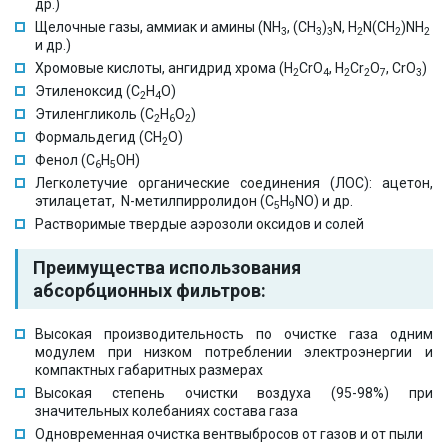
др.)
Щелочные газы, аммиак и амины (NH
, (CH
)
N, H
N(CH
)NH
3
3
3
2
2
2
и др.)
Хромовые кислоты, ангидрид хрома (H
CrO
, H
Cr
O
, CrO
)
2
4
2
2
7
3
Этиленоксид (С
Н
О)
2
4
Этиленгликоль (С
Н
О
)
2
6
2
Формальдегид (CH
O)
2
Фенол (С
H
OH)
6
5
Легколетучие органические соединения (ЛОС): ацетон,
этилацетат, N-метилпирролидон (C
H
NO) и др.
5
9
Растворимые твердые аэрозоли оксидов и солей
Преимущества использования
абсорбционных фильтров:
Высокая производительность по очистке газа одним
модулем при низком потреблении электроэнергии и
компактных габаритных размерах
Высокая степень очистки воздуха (95-98%) при
значительных колебаниях состава газа
Одновременная очистка вентвыбросов от газов и от пыли