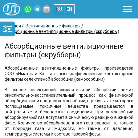
RU
EN
Главная
/
Вентиляционные фильтры
/
Абсорбционные вентиляционные фильтры (скрубберы)
Абсорбционные вентиляционные
фильтры (скрубберы)
Абсорбционные вентиляционные фильтры, производства
ООО «Иматек и К» - это высокоэффективные контакторные
фильтры селективной абсорбции (хемосорбции).
В основе селективной окислительной абсорбции лежит
окислительно-восстановительный процесс как физической
абсорбции, так и процесс хемосорбции, в результате которого
поглощаемые токсичные вещества превращаются в
нейтральные и безопасные соединения. При хемосорбции
абсорбируемый газ вступает в химическую реакцию в жидкой
фазе. Количество абсорбированного газа зависит не только
от природы газа и жидкости, но также от давления,
температуры системы и состава газовой фазы.