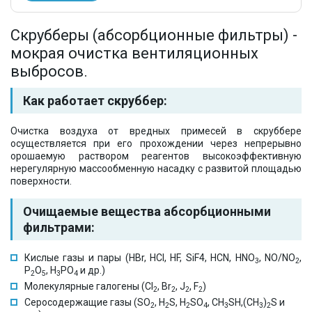
Скрубберы (абсорбционные фильтры) -
мокрая очистка вентиляционных
выбросов.
Как работает скруббер:
Очистка воздуха от вредных примесей в скруббере
осуществляется при его прохождении через непрерывно
орошаемую раствором реагентов высокоэффективную
нерегулярную массообменную насадку с развитой площадью
поверхности.
Очищаемые вещества абсорбционными
фильтрами:
Кислые газы и пары (HBr, HCl, HF, SiF4, HCN, HNO
, NO/NO
,
3
2
Р
О
, H
PO
и др.)
2
5
3
4
Молекулярные галогены (Cl
, Br
, J
, F
)
2
2
2
2
Серосодержащие газы (SO
, H
S, H
SO
, CH
SH,(CH
)
S и
2
2
2
4
3
3
2