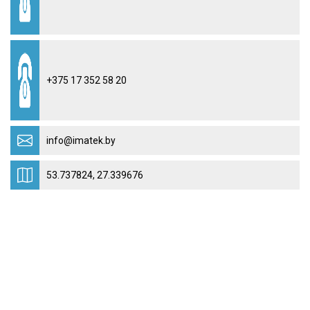
+375 17 352 58 20
info@imatek.by
53.737824, 27.339676