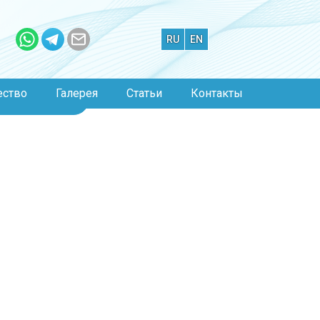
RU
EN
риал Фторатор-Ф
ество
Галерея
Статьи
Контакты
сультация