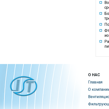
Во
ср
Бо
тр
По
Фт
ио
Ра
пи
О НАС
Главная
О компани
Вентиляци
Фильтрующ