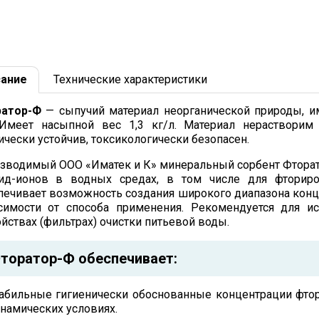
ание
Технические характеристики
атор-Ф
— сыпучий материал неорганической природы, и
Имеет насыпной вес 1,3 кг/л. Материал нерастворим 
ически устойчив, токсикологически безопасен.
зводимый ООО «Иматек и К» минеральный сорбент Фторат
ид-ионов в водных средах, в том числе для фториро
печивает возможность создания широкого диапазона концен
симости от способа применения. Рекомендуется для и
ойствах (фильтрах) очистки питьевой воды.
торатор-
Ф
обеспечивает:
абильные гигиенически обоснованные концентрации фтора
намических условиях.