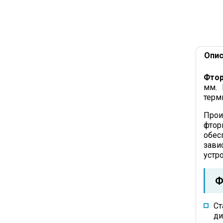
Опис
Фтор
мм. 
терм
Прои
фтор
обес
зави
устр
Ф
Ст
ди