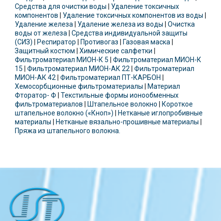
Средства для очистки воды
|
Удаление токсичных
компонентов
|
Удаление токсичных компонентов из воды
|
Удаление железа
|
Удаление железа из воды
|
Очистка
воды от железа
|
Средства индивидуальной защиты
(СИЗ)
|
Респиратор
|
Противогаз
|
Газовая маска
|
Защитный костюм
|
Химические cалфетки
|
Фильтроматериал МИОН-К 5
|
Фильтроматериал МИОН-К
15
|
Фильтроматериал МИОН-АК 22
|
Фильтроматериал
МИОН-АК 42
|
Фильтроматериал ПТ-КАРБОН
|
Хемосорбционные фильтроматериалы
|
Материал
Фторатор- Ф
|
Текстильные формы ионообменных
фильтроматериалов
|
Штапельное волокно
|
Короткое
штапельное волокно («Кноп»)
|
Нетканые иглопробивные
материалы
|
Нетканые вязально-прошивные материалы
|
Пряжа из штапельного волокна.