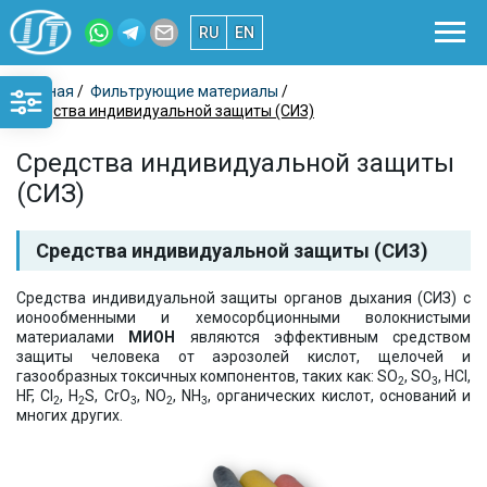
RU
EN
Главная
/
Фильтрующие материалы
/
Средства индивидуальной защиты (СИЗ)
Средства индивидуальной защиты
(СИЗ)
Средства индивидуальной защиты (СИЗ)
Средства индивидуальной защиты органов дыхания (СИЗ) с
ионообменными и хемосорбционными волокнистыми
материалами
МИОН
являются эффективным средством
защиты человека от аэрозолей кислот, щелочей и
газообразных токсичных компонентов, таких как: SO
, SO
, HCl,
2
3
HF, Cl
, H
S, CrO
, NO
, NH
, органических кислот, оснований и
2
2
3
2
3
многих других.